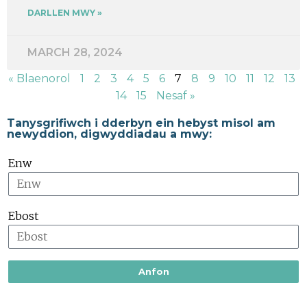
DARLLEN MWY »
MARCH 28, 2024
« Blaenorol
1
2
3
4
5
6
7
8
9
10
11
12
13
14
15
Nesaf »
Tanysgrifiwch i dderbyn ein hebyst misol am
newyddion, digwyddiadau a mwy:
Enw
Ebost
Anfon