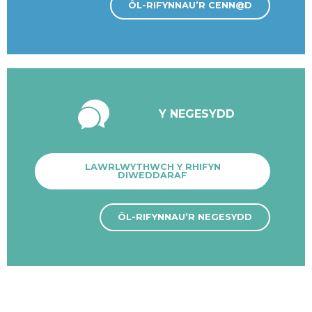
ÔL-RIFYNNAU’R CENN@D
Y NEGESYDD
LAWRLWYTHWCH Y RHIFYN
DIWEDDARAF
ÔL-RIFYNNAU’R NEGESYDD