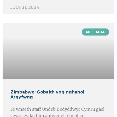
JULY 31, 2024
APELIADAU
Zimbabwe: Gobaith yng nghanol
Argyfwng
Fe wnaeth staff Undeb Bedyddwyr Cymru gael
sgwrs gyda thîm anhygoel o bobl yn