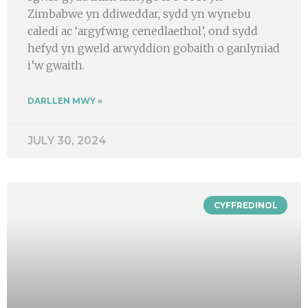
Zimbabwe yn ddiweddar, sydd yn wynebu
caledi ac ‘argyfwng cenedlaethol’, ond sydd
hefyd yn gweld arwyddion gobaith o ganlyniad
i’w gwaith.
DARLLEN MWY »
JULY 30, 2024
CYFFREDINOL