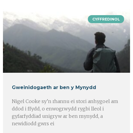
CYFFREDINOL
Gweinidogaeth ar ben y Mynydd
Nigel Cooke sy’n rhannu ei stori anhygoel am
ddod i ffydd, o enwogrwydd rygbi lleol i
gyfarfyddiad unigryw ar ben mynydd, a
newidiodd gwrs ei