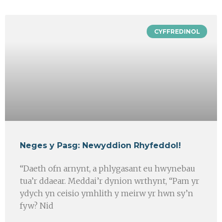
CYFFREDINOL
Neges y Pasg: Newyddion Rhyfeddol!
“Daeth ofn arnynt, a phlygasant eu hwynebau
tua’r ddaear. Meddai’r dynion wrthynt, “Pam yr
ydych yn ceisio ymhlith y meirw yr hwn sy’n
fyw? Nid