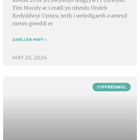
Roedd 2024 yn flwyddyn unigryw i’r Llywydd
Tim Moody ac i eraill yn nheulu Undeb
Bedyddwyr Cymru, wrth i weledigaeth a anwyd
mewn gweddi er
DARLLEN MWY »
MAY 23, 2024
CYFFREDINOL