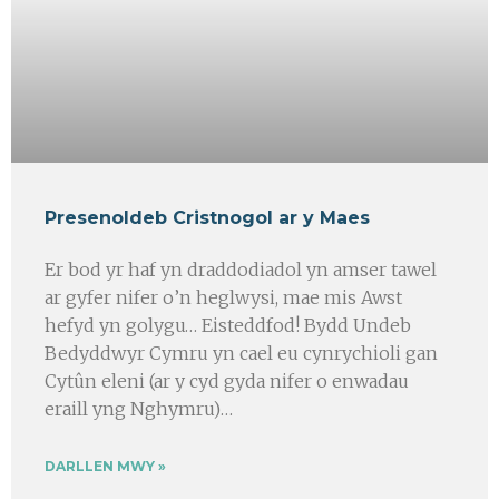
Presenoldeb Cristnogol ar y Maes
Er bod yr haf yn draddodiadol yn amser tawel
ar gyfer nifer o’n heglwysi, mae mis Awst
hefyd yn golygu… Eisteddfod! Bydd Undeb
Bedyddwyr Cymru yn cael eu cynrychioli gan
Cytûn eleni (ar y cyd gyda nifer o enwadau
eraill yng Nghymru)…
DARLLEN MWY »