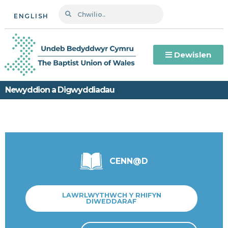
ENGLISH
Dewislen
Newyddion a Digwyddiadau
CENN@D
LAWRLWYTHWCH Y RHIFYN
DIWEDDARAF