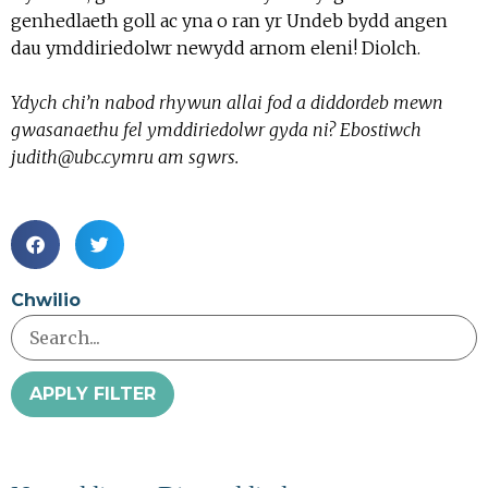
genhedlaeth goll ac yna o ran yr Undeb bydd angen
dau ymddiriedolwr newydd arnom eleni! Diolch.
Ydych chi’n nabod rhywun allai fod a diddordeb mewn
gwasanaethu fel ymddiriedolwr gyda ni? Ebostiwch
judith@ubc.cymru am sgwrs.
Chwilio
APPLY FILTER