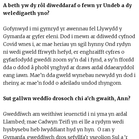
A beth yw dy rôl diweddaraf o fewn yr Undeb a dy
weledigaeth yno?
Gofynwyd i mi gymryd yr awennau fel Llywydd y
Gymanfa ar gyfer eleni. Dod i mewn ar ddiwedd cyfnod
Covid wnes i, ac mae heriau yn sgil hynny. Ond rydyn
ni wedi gweld ffrwyth hefyd, er enghraifft cyfres o
gyfarfodydd gweddi zoom sy’n dal i fynd, a sy’n ffordd
dda o ddod â phobl ynghyd ar draws ardal ddaearyddol
eang iawn. Mae’n dda gweld wynebau newydd yn dod i
rheiny, ac mae’n fodd o adeiladu undod rhyngom.
Sut gallwn weddïo drosoch chi a’ch gwaith, Ann?
Gweddïwch am weithiwr ieuenctid i ni yma yn ardal
Llambed; mae Cadwyn Teifi yn ei lle a rydym wedi
hysbysebu heb lwyddiant hyd yn hyn. O ran y
Gymanfa, gweddïwch dros sefyllfa’r ysgolion Sul a ‘r