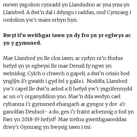
mewn ysgolion cynradd yn Llandudno ac yna yma yn
Llambed. A dwi’n dal i ddysgu i raddau, ond Cymraeg i
oedolion yw’r maes erbyn hyn.
Rwyt ti’n weithgar iawn yn dy fro yn yr eglwys ac
yn y gymuned.
Mae Llambed yn lle clos iawn, ac rydyn ni’n ffodus
hefyd yn yr eglwysi lle mae Densil fy ngwr yn
weinidog. Cylch o chwech o gapeli, a dwi’n ceisio bod
ynglŷn â’r gwaith i gyd fel y galla i. Noddfa, Llambed
yw’r capel lle dwi’n aelod a fi hefyd yw’r ysgrifennydd
ac un o’r organyddion yno. Mae’n dda wedyn cael
cyfrannu i’r gymuned ehangach ar gyngor y dre a’r
ganolfan Deuluol– a do, ges i’r fraint arbennig o fod yn
Faer yn 2018-19 hefyd! Mae trefnu gweithgaareddau
drwy’r Gymraeg yn bwysig iawn i mi.