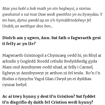
Mae yna bobl o bob math yn ein heglwysi, a storiau
gwahanol o sut mae Duw wedi gweithio yn eu bywydau. Y
tro hwn, dyma gwrdd ag un o’n hymddiriedolwyr fel
Undeb, un weithgar dros ben…
Diolch am y sgwrs, Ann. Sut fath o fagwraeth gest
ti felly ac yn lle?
Magwraeth Gristnogol a Chymraeg oedd hi, yn Rhyl ar
arfordir y Gogledd. Roedd cefndir Bedyddiedig gyda
Mam ond Annibynwr oedd nhad, ac felly i Carmel,
Eglwys yr Annibynwyr yr aethon ni fel teulu. Ro’n i’n
ffodus o fynychu Ysgol Glan Clwyd yn ei dyddiau
cynnar hefyd.
Ac ai trwy hynny y dest ti’n Gristion? Sut fyddet
ti’n disgrifio dy daith fel Cristion wedi hynny?