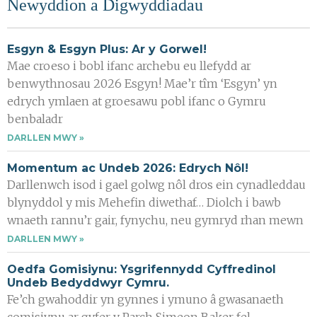
Newyddion a Digwyddiadau
Esgyn & Esgyn Plus: Ar y Gorwel!
Mae croeso i bobl ifanc archebu eu llefydd ar
benwythnosau 2026 Esgyn! Mae’r tîm ‘Esgyn’ yn
edrych ymlaen at groesawu pobl ifanc o Gymru
benbaladr
DARLLEN MWY »
Momentum ac Undeb 2026: Edrych Nôl!
Darllenwch isod i gael golwg nôl dros ein cynadleddau
blynyddol y mis Mehefin diwethaf… Diolch i bawb
wnaeth rannu’r gair, fynychu, neu gymryd rhan mewn
DARLLEN MWY »
​Oedfa Gomisiynu: Ysgrifennydd Cyffredinol
Undeb Bedyddwyr Cymru.
Fe’ch gwahoddir yn gynnes i ymuno â gwasanaeth
comisiynu ar gyfer y Parch Simeon Baker fel