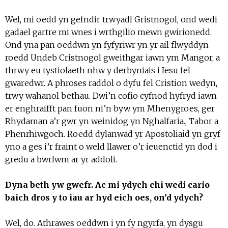
Wel, mi oedd yn gefndir trwyadl Gristnogol, ond wedi
gadael gartre mi wnes i wrthgilio mewn gwirionedd.
Ond yna pan oeddwn yn fyfyriwr yn yr ail flwyddyn
roedd Undeb Cristnogol gweithgar iawn ym Mangor, a
thrwy eu tystiolaeth nhw y derbyniais i Iesu fel
gwaredwr. A phroses raddol o dyfu fel Cristion wedyn,
trwy wahanol bethau. Dwi’n cofio cyfnod hyfryd iawn
er enghraifft pan fuon ni’n byw ym Mhenygroes, ger
Rhydaman a’r gwr yn weinidog yn Nghalfaria., Tabor a
Phenrhiwgoch. Roedd dylanwad yr Apostoliaid yn gryf
yno a ges i’r fraint o weld llawer o’r ieuenctid yn dod i
gredu a bwrlwm ar yr addoli.
Dyna beth yw gwefr. Ac mi ydych chi wedi cario
baich dros y to iau ar hyd eich oes, on’d ydych?
Wel, do. Athrawes oeddwn i yn fy ngyrfa, yn dysgu