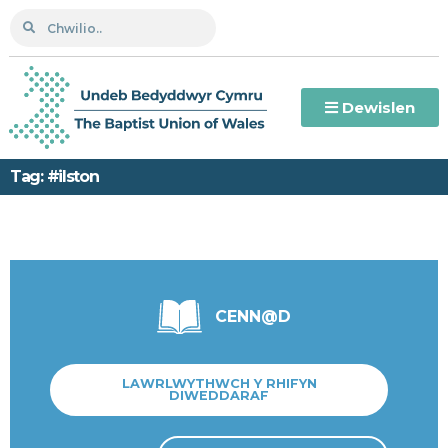
Dewislen
Tag: #ilston
CENN@D
LAWRLWYTHWCH Y RHIFYN
DIWEDDARAF