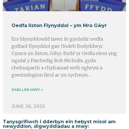
Oedfa Ilston Flynyddol – ym Mro Gŵyr
Ers blynyddoedd lawer fe gynhelir oedfa
goffaol flynyddol gan Undeb Bedyddwyr
Cymru yn Ilston, Gŵyr. Bydd yr Oedfa eleni yng
ngofal y Parchedig Rob Nicholls, gyda
chefnogaeth a chyfraniad wrth eglwysi a
gweinidogion lleol ac yn cychwyn…
DARLLEN MWY »
JUNE 26, 2025
Tanysgrifiwch i dderbyn ein hebyst misol am
newyddion, digwyddiadau a mwy: