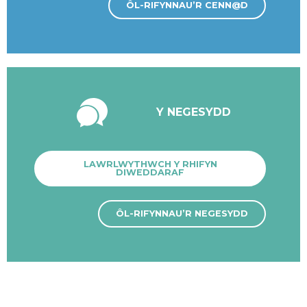
ÔL-RIFYNNAU’R CENN@D
Y NEGESYDD
LAWRLWYTHWCH Y RHIFYN
DIWEDDARAF
ÔL-RIFYNNAU’R NEGESYDD