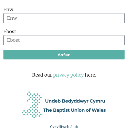
Enw
Ebost
Anfon
Read our
privacy policy
here.
Cysylltwch â ni: