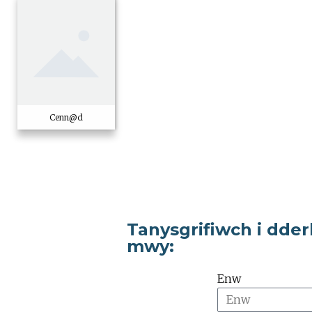
Cenn@d
Tanysgrifiwch i dde
mwy:
Enw