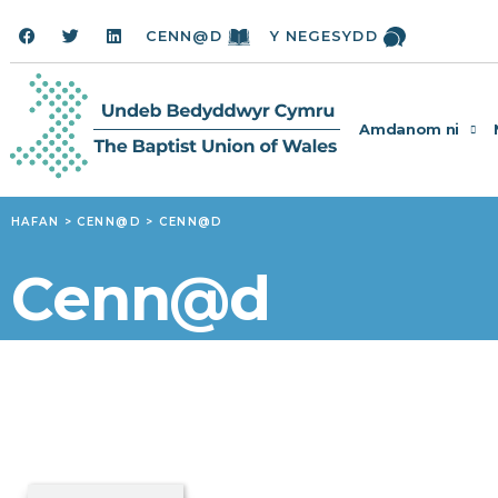
CENN@D
Y NEGESYDD
Amdanom ni
HAFAN
>
CENN@D
>
CENN@D
Cenn@d