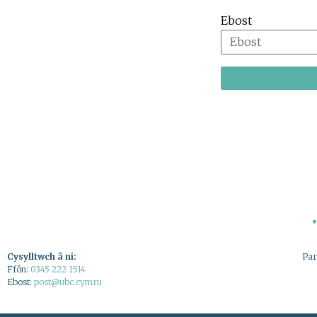
Ebost
Cysylltwch â ni:
Par
Ffôn:
0345 222 1514
Ebost:
post@ubc.cymru